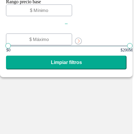
Rango precio base
-
$0
$200M
Limpiar filtros