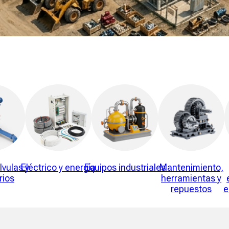
lvulas y
Eléctrico y energía
Equipos industriales
Mantenimiento,
rios
herramientas y
repuestos
e