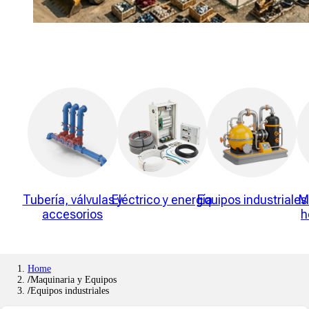
Tubería, válvulas y
Eléctrico y energía
Equipos industriales
M
accesorios
h
Home
Maquinaria y Equipos
Equipos industriales