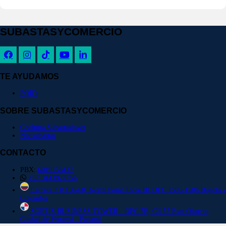
SUBASTASYCOMERCIO
TE AYUDAMOS
PQR's
SOBRE SUBASTASYCOMERCIO
Cooltura Subastaslover
Notisubastas
CONTACTO
PBX:
6019156437
+57 3143927756
Carrera 7 # 156-68, North Point Torre III OFC 1505-1506 Bogotá -
Colombia
SORTIS BUSINESS TOWER - OFC 7B, Cll 57 Este Obarrio,
Ciudad de Panamá - Panamá