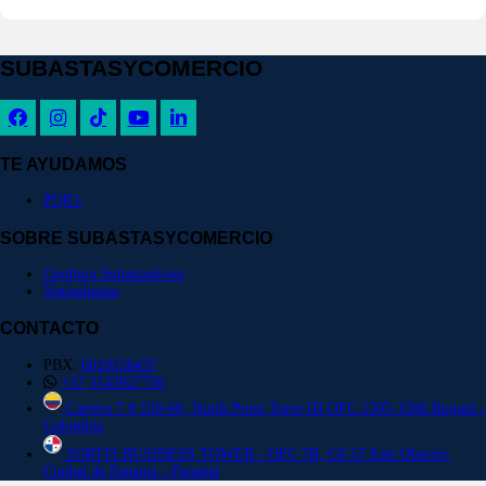
SUBASTASYCOMERCIO
TE AYUDAMOS
PQR's
SOBRE SUBASTASYCOMERCIO
Cooltura Subastaslover
Notisubastas
CONTACTO
PBX:
6019156437
+57 3143927756
Carrera 7 # 156-68, North Point Torre III OFC 1505-1506 Bogotá -
Colombia
SORTIS BUSINESS TOWER - OFC 7B, Cll 57 Este Obarrio,
Ciudad de Panamá - Panamá