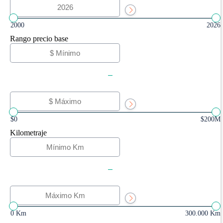
2000
2026
Rango precio base
-
$0
$200M
Kilometraje
-
0 Km
300.000 Km