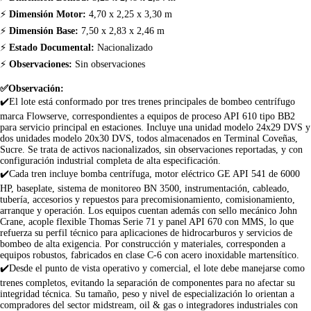
⚡
Dimensión Motor:
4,70 x 2,25 x 3,30 m
⚡
Dimensión Base:
7,50 x 2,83 x 2,46 m
⚡
Estado Documental:
Nacionalizado
⚡
Observaciones:
Sin observaciones
✅Observación:
✔️El lote está conformado por tres trenes principales de bombeo centrífugo
marca Flowserve, correspondientes a equipos de proceso API 610 tipo BB2
para servicio principal en estaciones. Incluye una unidad modelo 24x29 DVS y
dos unidades modelo 20x30 DVS, todos almacenados en Terminal Coveñas,
Sucre. Se trata de activos nacionalizados, sin observaciones reportadas, y con
configuración industrial completa de alta especificación.
✔️Cada tren incluye bomba centrífuga, motor eléctrico GE API 541 de 6000
HP, baseplate, sistema de monitoreo BN 3500, instrumentación, cableado,
tubería, accesorios y repuestos para precomisionamiento, comisionamiento,
arranque y operación. Los equipos cuentan además con sello mecánico John
Crane, acople flexible Thomas Serie 71 y panel API 670 con MMS, lo que
refuerza su perfil técnico para aplicaciones de hidrocarburos y servicios de
bombeo de alta exigencia. Por construcción y materiales, corresponden a
equipos robustos, fabricados en clase C-6 con acero inoxidable martensítico.
✔️Desde el punto de vista operativo y comercial, el lote debe manejarse como
trenes completos, evitando la separación de componentes para no afectar su
integridad técnica. Su tamaño, peso y nivel de especialización lo orientan a
compradores del sector midstream, oil & gas o integradores industriales con