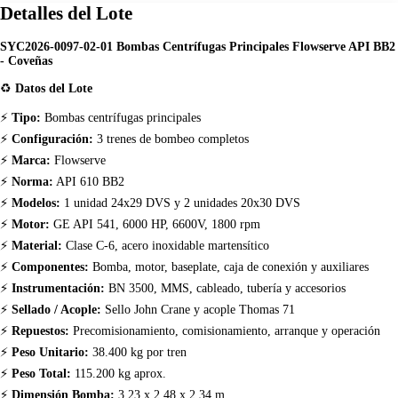
Detalles del Lote
SYC2026-0097-02-01 Bombas Centrífugas Principales Flowserve API BB2
- Coveñas
♻️
Datos del Lote
⚡
Tipo:
Bombas centrífugas principales
⚡
Configuración:
3 trenes de bombeo completos
⚡
Marca:
Flowserve
⚡
Norma:
API 610 BB2
⚡
Modelos:
1 unidad 24x29 DVS y 2 unidades 20x30 DVS
⚡
Motor:
GE API 541, 6000 HP, 6600V, 1800 rpm
⚡
Material:
Clase C-6, acero inoxidable martensítico
⚡
Componentes:
Bomba, motor, baseplate, caja de conexión y auxiliares
⚡
Instrumentación:
BN 3500, MMS, cableado, tubería y accesorios
⚡
Sellado / Acople:
Sello John Crane y acople Thomas 71
⚡
Repuestos:
Precomisionamiento, comisionamiento, arranque y operación
⚡
Peso Unitario:
38.400 kg por tren
⚡
Peso Total:
115.200 kg aprox.
⚡
Dimensión Bomba:
3,23 x 2,48 x 2,34 m