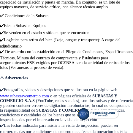
capacidad de instalación y puesta en marcha. En conjunto, es un lote de
equipos mayores, de servicio crítico, con alcance técnico amplio.
✅
Condiciones de la Subasta
✔️
Bien a Subastar: Equipos
✔️
Se venden en el estado y sitio en que se encuentran
✔️Logística para retiro del bien (Izaje, cargue y t
ransporte): A cargo del
adjudicatario
✔️ De acuerdo con lo establecido en el Pliego de Condiciones, Especificaciones
Técnicas, Minuta del contrato de compraventa y Estándares para
aseguramientos HSE exigidos por OCENSA para la actividad de retiro de los
lotes (Ver anexos al proceso de venta).
⚠️
Advertencias
✔️Fotografías, videos y descripciones que se ilustran en la página web
www.subastasycomercio.com
o en páginas oficiales de
SUBASTAS Y
COMERCIO S.A.S
(YouTube, redes sociales), son ilustrativas y de referencia
y pueden contener errores de digitación involuntarios, lo cual no compromete
la responsabilidad de
SUBASTAS Y COMERCIO S.A.S.;
características,
<
>
condiciones y cantidades de los bienes que se subastan deberán ser
inspeccionados por el interesado en la visita de inspección.
✔️Las fechas indicadas para asistir a la visita de inspección, pueden ser
reprogramadas por condiciones de entorno que afecten la operación logística,