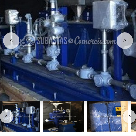
<
>
<
>