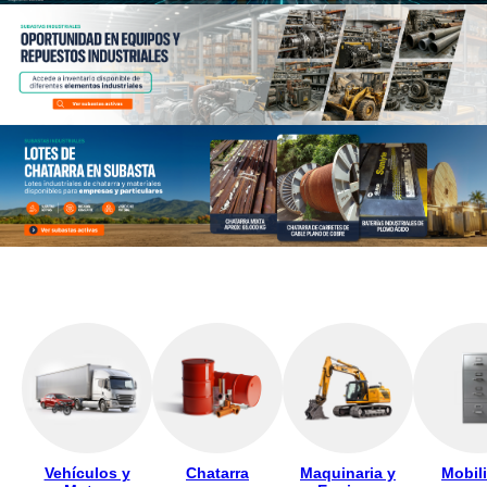
Previous
Next
Vehículos y
Chatarra
Maquinaria y
Mobili