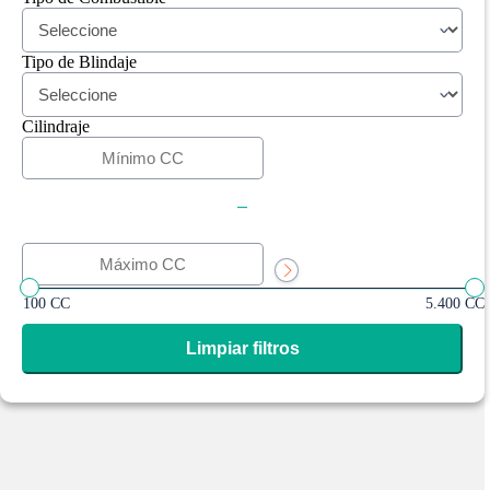
Tipo de Blindaje
Cilindraje
-
100 CC
5.400 CC
Limpiar filtros