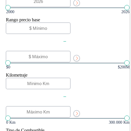
2000
2026
Rango precio base
-
$0
$200M
Kilometraje
-
0 Km
300.000 Km
Tipo de Combustible