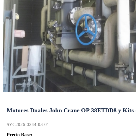
Motores Duales John Crane OP 38ETD
SYC2026-0244-03-01
Precio Base: