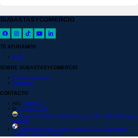
SUBASTASYCOMERCIO
TE AYUDAMOS
PQR's
SOBRE SUBASTASYCOMERCIO
Cooltura Subastaslover
Notisubastas
CONTACTO
PBX:
6019156437
+57 3143927756
Carrera 7 # 156-68, North Point Torre III OFC 1505-1506 Bogotá -
Colombia
SORTIS BUSINESS TOWER - OFC 7B, Cll 57 Este Obarrio,
Ciudad de Panamá - Panamá