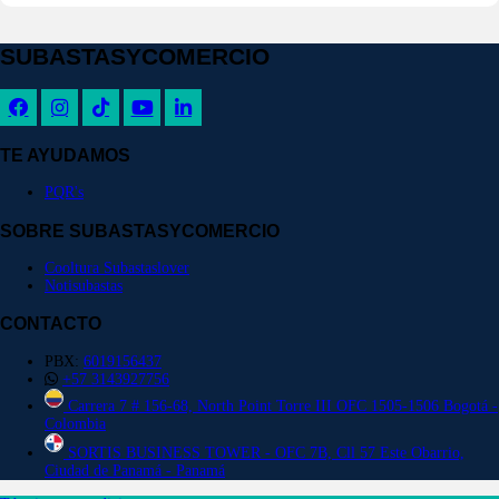
SUBASTASYCOMERCIO
TE AYUDAMOS
PQR's
SOBRE SUBASTASYCOMERCIO
Cooltura Subastaslover
Notisubastas
CONTACTO
PBX:
6019156437
+57 3143927756
Carrera 7 # 156-68, North Point Torre III OFC 1505-1506 Bogotá -
Colombia
SORTIS BUSINESS TOWER - OFC 7B, Cll 57 Este Obarrio,
Ciudad de Panamá - Panamá